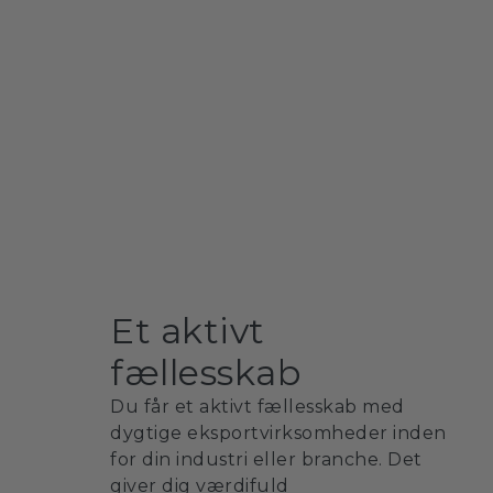
Et aktivt
fællesskab
Vi er din partner i international vækst og strategi.
Happen hjælper vi danske virksomheder med at n
Du får et aktivt fællesskab med
globale markeder og skabe bæredygtige
dygtige eksportvirksomheder inden
forretningsmuligheder.
for din industri eller branche. Det
giver dig værdifuld