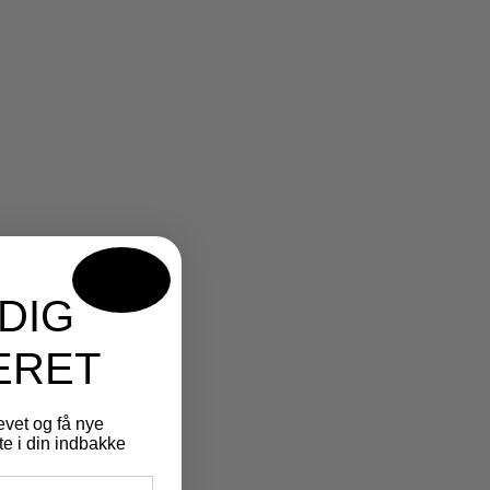
DIG
ERET
evet og få nye
e i din indbakke