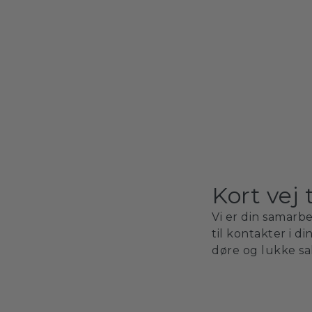
Kort vej 
FAQ
Om os
Vi er din samarb
 Hos Make It
Kontakt
til kontakter i d
avigere
døre og lukke sa