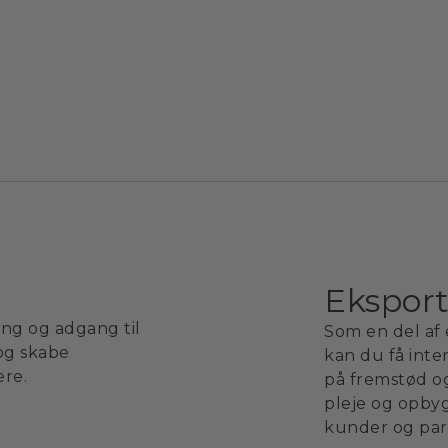
Ekspor
ing og adgang til
Som en del af 
og skabe
kan du få inter
ere.
på fremstød o
pleje og opbyg
kunder og par