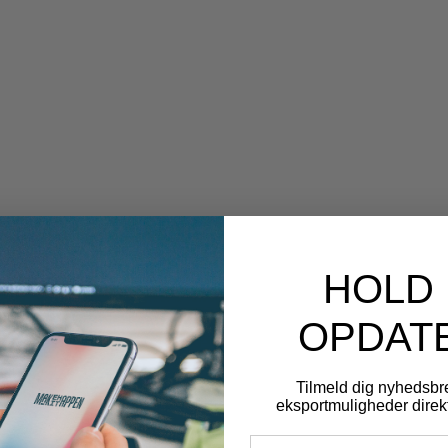
HOLD 
OPDAT
Tilmeld dig nyhedsbr
eksportmuligheder direkt
Email