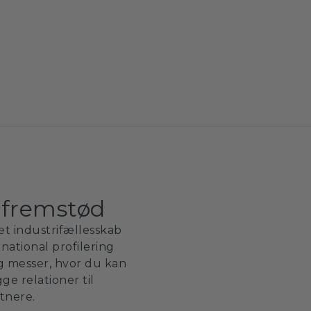
tfremstød
et industrifællesskab
national profilering
g messer, hvor du kan
ge relationer til
tnere.