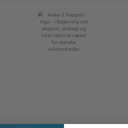
FAQ
Om os
 Hos Make It
Kontakt
avigere