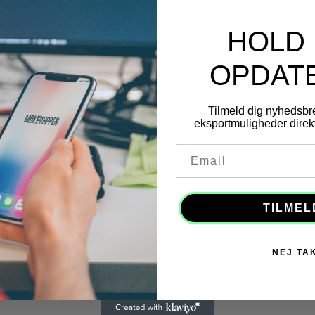
Udviklet og 
HOLD 
OPDAT
Tilmeld dig nyhedsbr
eksportmuligheder direkt
Bar Convent Berlin
Email
2022
TILMEL
NEJ TA