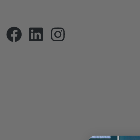
Vi er din partner i international vækst og strategi.
Happen hjælper vi danske virksomheder med at n
globale markeder og skabe bæredygtige
forretningsmuligheder.