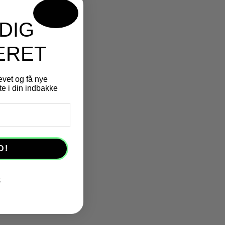
designet med
af web og linjer
DIG
ERET
evet og få nye
e i din indbakke
D!
K