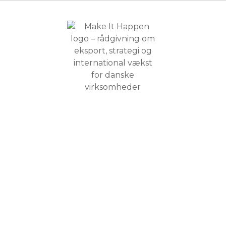
 Hos Make It
Kontakt
avigere
Udviklet og 