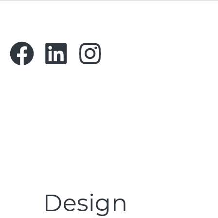
Vi er din partner i international vækst og strategi.
Happen hjælper vi danske virksomheder med at n
globale markeder og skabe bæredygtige
forretningsmuligheder.
Handelsbetingelser
Design